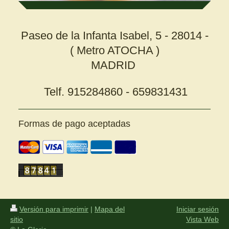
Paseo de la Infanta Isabel, 5 - 28014 -
( Metro ATOCHA )
MADRID
Telf. 915284860 - 659831431
Formas de pago aceptadas
Versión para imprimir
|
Mapa del
Iniciar sesión
sitio
Vista Web